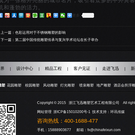
成为一张格外亮丽的城市名片，吸引着众多的中外宾
机和蓬勃的活力。
更多
上一篇：
色彩运用对于不锈钢雕塑的影响
下一篇：
第二届中国传统雕塑传承与复兴学术论坛在长子举办
世界
设计中心
精品工程
客户见证
走进飞迅
新
|
|
|
|
|
雕塑
花园雕塑
校园雕塑
风动雕塑
灯光雕塑
喷泉雕塑
地产雕塑
酒店会所浮
Copyright © 2015 浙江飞迅雕塑艺术工程有限公司 All rights 
网站管理
浙ICP备15010200号-1
技术支持：
环讯传媒
咨询热线：400-1688-477
手机：15888903677 邮箱：fx@chinafeixun.com