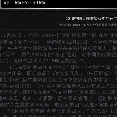
首页
>>
新闻中心
>>
行业新闻
2018中国大同雕塑双年展开
发布日期:2018/11/26 发布人:飞迅雕塑 点击量:
11月23日，“不同·2018中国大同雕塑双年展”在大
双年展主题为“不同”，将持续至12月23日。本次双
士、中央美术学院雕塑系主任吕品昌担任总策展人，是继20
年“延伸”，再到2015年的“新态”之后，对中国当代
深究，展出作品均为2015年以来的新作。
本次展览的参展作品分为5个板块：“器物”“具象”“材料
250件作品。展览邀请了5位分策展人：《中国雕塑》
国艺术研究院中国雕塑院副院长郅敏研究员(材料篇)
伟教授(器物篇)，中央美术学院雕塑系公共艺术工作室
大学美术学院雕塑系教师马文甲博士(具象篇)，本次
集中体现。此外，本届双年展在开幕的同时，还将举办
雕塑”为主题的学术论坛，展览策展团队及批评家将发
“大同雕塑双年展”今年已是第四届，作为代表中国