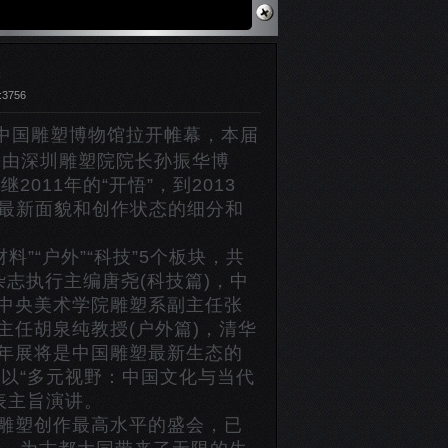
展
3756
同·中国雕塑博物馆拉开帷幕，本届
年展由深圳雕塑院院长孙振华博
11年的“开悟”，到2013
雕塑最新面貌和创作状态的细分和
”“户外”“科技”5个板块，共
杂志执行主编唐尧(科技篇)，中
，中央美术学院雕塑系副主任张
主任胡泉纯教授(户外篇)，清华
双年展将是中国雕塑最新生态的
以“多元视野：中国文化与当代
表主旨演讲。
雕塑创作最高水平的盛会，已