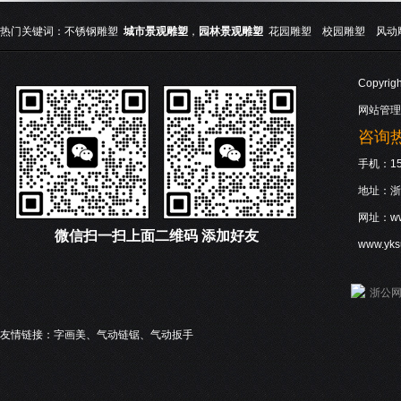
热门关键词：
不锈钢雕塑
城市景观雕塑
，
园林景观雕塑
花园雕塑
校园雕塑
风动
Copyri
网站管理
咨询热线
手机：158
地址：浙
网址：www
微信
扫一扫上面二维码 添加好友
www.yk
浙公网安
友情链接：
字画美
、
气动链锯
、
气动扳手