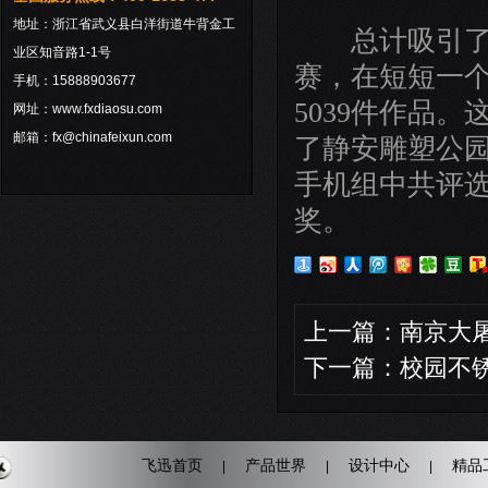
地址：浙江省武义县白洋街道牛背金工
总计吸引了7
业区知音路1-1号
赛，在短短一
手机：15888903677
5039件作品
网址：www.fxdiaosu.com
邮箱：fx@chinafeixun.com
了静安雕塑公
手机组中共评选
奖。
上一篇：
南京大
下一篇：
校园不
飞迅首页
产品世界
设计中心
精品
|
|
|