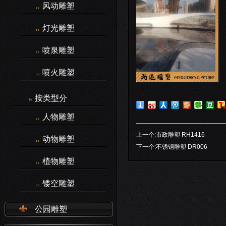
风动雕塑
灯光雕塑
喷泉雕塑
喷火雕塑
按类型分
人物雕塑
上一个:
市政雕塑 RH1416
动物雕塑
下一个:
不锈钢雕塑 DR006
植物雕塑
镂空雕塑
公园雕塑