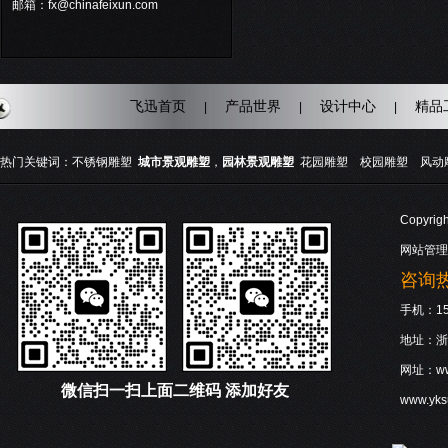
邮箱：fx@chinafeixun.com
飞迅首页
产品世界
设计中心
精品
|
|
|
热门关键词：
不锈钢雕塑
城市景观雕塑
，
园林景观雕塑
花园雕塑
校园雕塑
风动
Copyri
网站管理
咨询热线
手机：158
地址：浙
网址：www
微信
扫一扫上面二维码 添加好友
www.yk