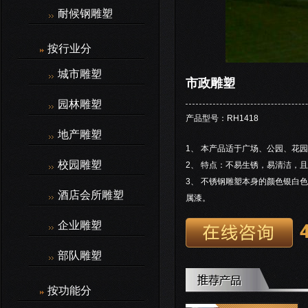
耐候钢雕塑
按行业分
城市雕塑
市政雕塑
园林雕塑
产品型号：RH1418
地产雕塑
1、 本产品适于广场、公园、花
校园雕塑
2、 特点：不易生锈，易清洁，
3、 不锈钢雕塑本身的颜色银白
酒店会所雕塑
属漆。
企业雕塑
部队雕塑
按功能分