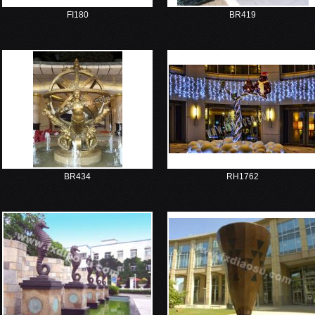
FI180
BR419
BR434
RH1762