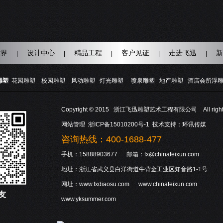
世界
设计中心
精品工程
客户见证
走进飞迅
新
|
|
|
|
|
雕塑
花园雕塑
校园雕塑
风动雕塑
灯光雕塑
喷泉雕塑
地产雕塑
酒店会所浮
Copyright © 2015 浙江飞迅雕塑艺术工程有限公司 All rights 
网站管理
浙ICP备15010200号-1
技术支持：
环讯传媒
咨询热线：400-1688-477
手机：15888903677 邮箱：fx@chinafeixun.com
地址：浙江省武义县白洋街道牛背金工业区知音路1-1号
网址：www.fxdiaosu.com www.chinafeixun.com
友
www.yksummer.com