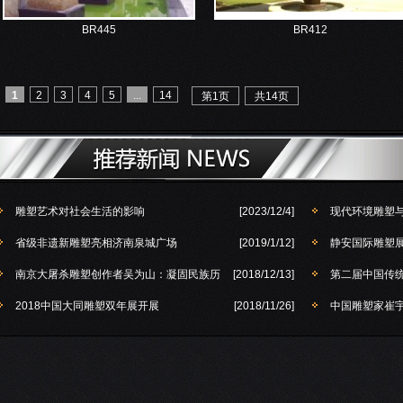
BR445
BR412
1
2
3
4
5
...
14
第1页
共14页
雕塑艺术对社会生活的影响
[2023/12/4]
现代环境雕塑
省级非遗新雕塑亮相济南泉城广场
[2019/1/12]
静安国际雕塑展
南京大屠杀雕塑创作者吴为山：凝固民族历
[2018/12/13]
第二届中国传
2018中国大同雕塑双年展开展
[2018/11/26]
中国雕塑家崔