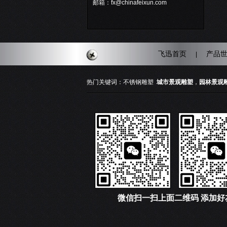
邮箱：fx@chinafeixun.com
飞迅首页
产品
|
热门关键词：
不锈钢雕塑
城市景观雕塑
，
园林景观
微信
扫一扫上面二维码 添加好