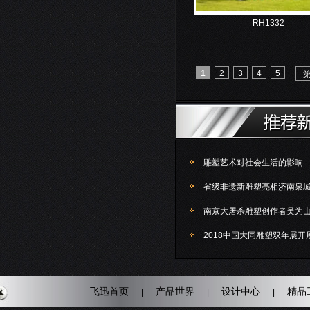
RH1332
1
2
3
4
5
雕塑艺术对社会生活的影响
省级非遗新雕塑亮相济南泉
南京大屠杀雕塑创作者吴为
2018中国大同雕塑双年展开
飞迅首页
产品世界
设计中心
精品
|
|
|