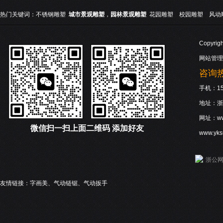
热门关键词：
不锈钢雕塑
城市景观雕塑
，
园林景观雕塑
花园雕塑
校园雕塑
风动
Copyri
网站管理
咨询热线
手机：158
地址：浙
网址：www
微信
扫一扫上面二维码 添加好友
www.yk
浙公网安
友情链接：
字画美
、
气动链锯
、
气动扳手