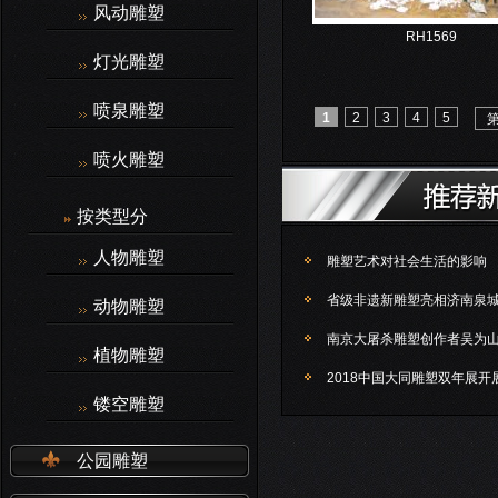
风动雕塑
RH1569
灯光雕塑
喷泉雕塑
1
2
3
4
5
喷火雕塑
按类型分
人物雕塑
雕塑艺术对社会生活的影响
省级非遗新雕塑亮相济南泉
动物雕塑
南京大屠杀雕塑创作者吴为
植物雕塑
2018中国大同雕塑双年展开
镂空雕塑
公园雕塑