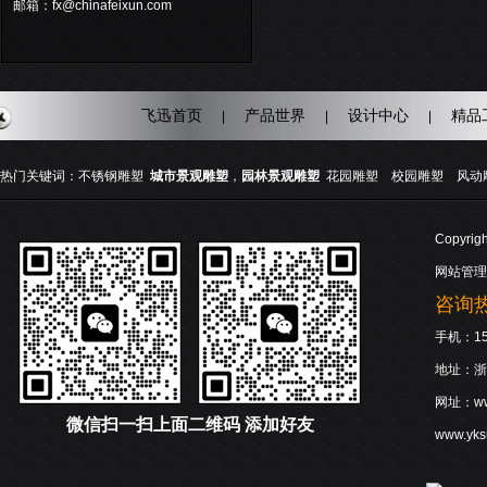
邮箱：fx@chinafeixun.com
飞迅首页
产品世界
设计中心
精品
|
|
|
热门关键词：
不锈钢雕塑
城市景观雕塑
，
园林景观雕塑
花园雕塑
校园雕塑
风动
Copyri
网站管理
咨询热线
手机：158
地址：浙
网址：www
微信
扫一扫上面二维码 添加好友
www.yk