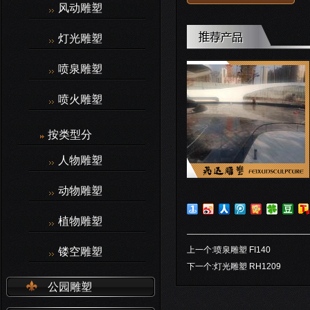
风动雕塑
灯光雕塑
喷泉雕塑
喷火雕塑
按类型分
人物雕塑
动物雕塑
植物雕塑
上一个:
喷泉雕塑 FI140
镂空雕塑
下一个:
灯光雕塑 RH1209
公园雕塑