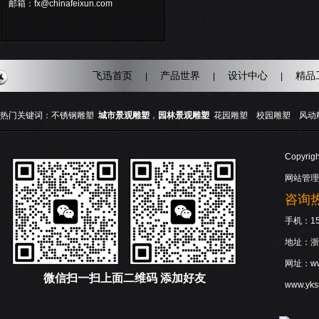
邮箱：fx@chinafeixun.com
飞迅首页
产品世界
设计中心
精品
|
|
|
热门关键词：
不锈钢雕塑
城市景观雕塑
，
园林景观雕塑
花园雕塑
校园雕塑
风动
Copyri
网站管理
咨询热线
手机：158
地址：浙
网址：www
微信
扫一扫上面二维码 添加好友
www.yk