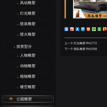
风动雕塑
灯光雕塑
喷泉雕塑
喷火雕塑
上一个:
灯光雕塑 RH1772
按类型分
下一个:
部队雕塑 RH1558
人物雕塑
动物雕塑
植物雕塑
镂空雕塑
公园雕塑