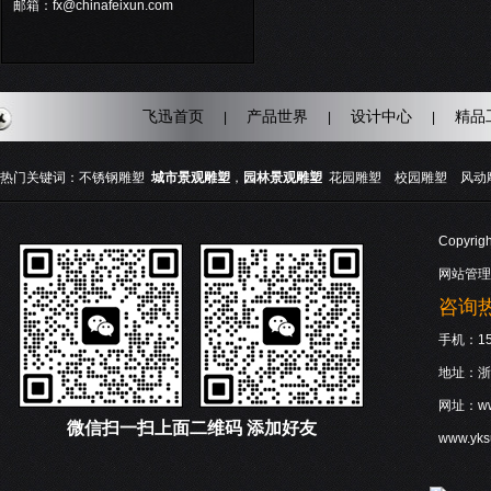
邮箱：fx@chinafeixun.com
飞迅首页
产品世界
设计中心
精品
|
|
|
热门关键词：
不锈钢雕塑
城市景观雕塑
，
园林景观雕塑
花园雕塑
校园雕塑
风动
Copyri
网站管理
咨询热线
手机：158
地址：浙
网址：www
微信
扫一扫上面二维码 添加好友
www.yk