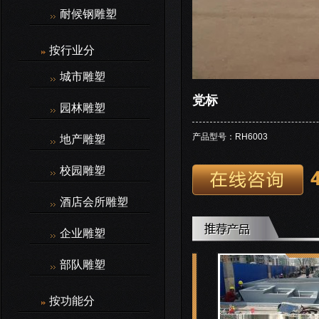
耐候钢雕塑
按行业分
城市雕塑
党标
园林雕塑
产品型号：RH6003
地产雕塑
校园雕塑
酒店会所雕塑
企业雕塑
部队雕塑
按功能分