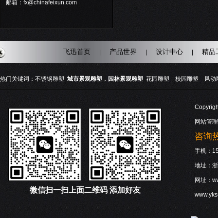
邮箱：fx@chinafeixun.com
飞迅首页
产品世界
设计中心
精品
|
|
|
热门关键词：
不锈钢雕塑
城市景观雕塑
，
园林景观雕塑
花园雕塑
校园雕塑
风动
Copyri
网站管理
咨询热线
手机：158
地址：浙
网址：www
微信
扫一扫上面二维码 添加好友
www.yk