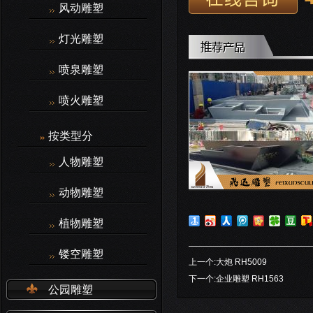
风动雕塑
灯光雕塑
喷泉雕塑
喷火雕塑
按类型分
人物雕塑
动物雕塑
植物雕塑
镂空雕塑
上一个:
大炮 RH5009
下一个:
企业雕塑 RH1563
公园雕塑